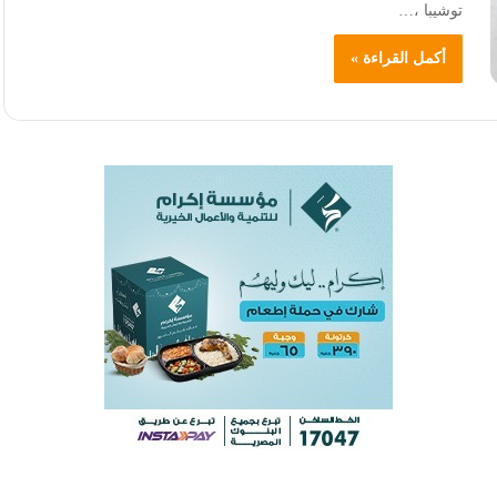
توشيبا ،…
أكمل القراءة »