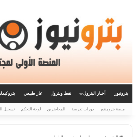
بترونيوز
أخبار البترول
نفط وبترول
غاز طبيعي
بتروكيما
منصة بترومنتور
دورات تدريبية
المحاضرين
لوحة التحكم
تسجيل ال