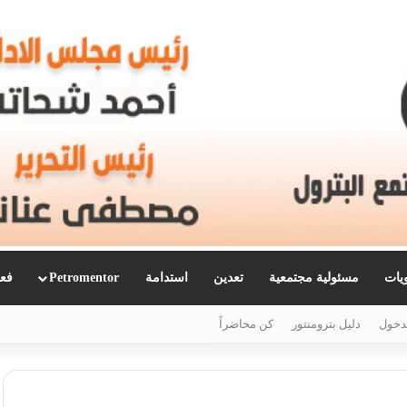
ويات
مسئولية مجتمعية
تعدين
استدامة
Petromentor
فعا
دخول
دليل بترومنتور
كن محاضراً