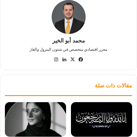
محمد أبو الخير
محرر اقتصادي متخصص في شئون البترول والغاز
‫X
فيسبوك
لينكدإن
انستقرام
مقالات ذات صلة