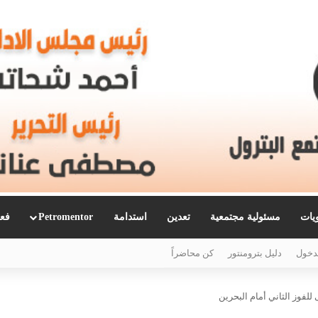
ويات
مسئولية مجتمعية
تعدين
استدامة
Petromentor
فعا
دخول
دليل بترومنتور
كن محاضراً