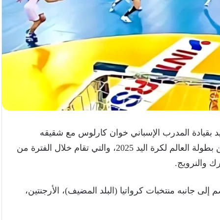
يد بقيادة المدرب الإسباني خوان كارلوس مع شقيقه
المنتخب البحريني في ثاني مواجهات دور المجموعات من بطولة العالم لكرة اليد 2025، والتي تقام خلال الفترة من
لى جانبه منتخبات كرواتيا (البلد المضيف)، الأرجنتين،