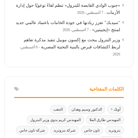
«جنوب الوادي القابضة للبترول» تنظم لقاءً توعويًا حول إدارة
الأزمات
7 أغسطس، 2026
“سيدبك” تعزز ريادتها في جودة الخامات باعتماد عالمي جديد
لمنتج «إيجيبتين»
7 أغسطس، 2026
وزير البترول يبحث مع إكسون موبيل تنفيذ مذكرة تفاهم
لربط اكتشافات قبرص بالبنية التحتية المصرية
6 أغسطس،
2026
الكلمات المفتاحية
أوبك +
الدكتور وسيم وهدان
الذهب
المهندس طارق الملا
المهندس كريم بدوي وزير البترول
بتروتريد
تاون جاس
شركة بتروتريد
شركة تاون جاس