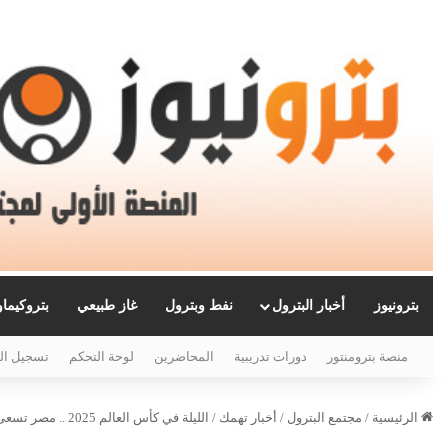
بترونيوز
أخبار البترول
نفط وبترول
غاز طبيعي
بتروكيما
منصة بترومنتور
دورات تدريبية
المحاضرين
لوحة التحكم
تسجيل ال
الرئيسية
/
مجتمع البترول
/
أخبار تهمك
/
الليلة في كأس العالم 2025 .. مصر تسعى للفوز الثاني أمام البحرين