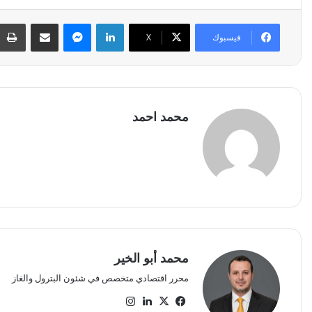
لينكدإن
ماسنجر
مشاركة عبر البريد
فيسبوك
‫X
محمد احمد
محمد أبو الخير
محرر اقتصادي متخصص في شئون البترول والغاز
‫X
فيسبوك
لينكدإن
انستقرام