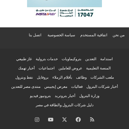
من نحن
اتفاقية المستخدم
سياسة الخصوصية
اتصل بنا
استدامة
التعدين
بتروكيماويات
خدمات بترولية
غاز طبيعي
المنصة التعليمية
عروض للعاملين
اجتماعيات
أخبار تهمك
ملعب الشركات
وظائف
بأقلام الزملاء
بروفايل
نفط وبترول
أخبار شركات البترول
فعاليات
معرض إيجيبس
منتدى مصر للتعدين
وزارة البترول
أخبار بتروتريد
بترونيوز فيديو
دليل شركات البترول والطاقة في مصر
ملخص
فيسبوك
‫X
‫YouTube
انستقرام