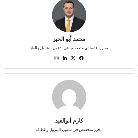
محمد أبو الخير
محرر اقتصادي متخصص في شئون البترول والغاز
‫X
فيسبوك
لينكدإن
انستقرام
كارم أبوالعيد
محرر متخصص في شئون البترول والطاقة