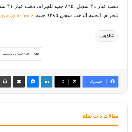
للجرام. الجنيه الذهب سجل ٦٢٨٥ جنيه.
egypt.gold-price
الذهب
لينكدإن
ماسنجر
مشاركة عبر البريد
فيسبوك
‫X
مقالات ذات صلة