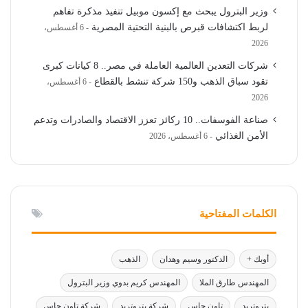
وزير البترول يبحث مع إكسون موبيل تنفيذ مذكرة تفاهم
لربط اكتشافات قبرص بالبنية التحتية المصرية
6 أغسطس،
2026
شركات التعدين العالمية العاملة في مصر.. 8 كيانات كبرى
تقود سباق الذهب و150 شركة تنشط بالقطاع
6 أغسطس،
2026
صناعة الفوسفات.. 10 ركائز تعزز الاقتصاد والصادرات وتدعم
الأمن الغذائي
6 أغسطس، 2026
الكلمات المفتاحية
أوبك +
الدكتور وسيم وهدان
الذهب
المهندس طارق الملا
المهندس كريم بدوي وزير البترول
بتروتريد
تاون جاس
شركة بتروتريد
شركة تاون جاس