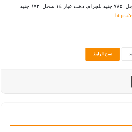
ذهب عيار ٢٤ سجل ٨٩٥ جنيه للجرام. ذهب عيار ٢١ سجل ٧٨٥ جنيه للجرام. ذهب عيار ١٤ سجل ٦٧٣ جنيه
https://
نسخ الرابط
طباعة