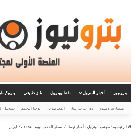
بترونيوز
أخبار البترول
نفط وبترول
غاز طبيعي
بتروكيما
منصة بترومنتور
دورات تدريبية
المحاضرين
لوحة التحكم
تسجيل ال
الرئيسية
/
مجتمع البترول
/
أخبار تهمك
/
أسعار الذهب ليوم الثلاثاء ٢٧ ابريل