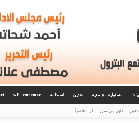
ويات
مسئولية مجتمعية
تعدين
استدامة
Petromentor
فعا
دخول
دليل بترومنتور
كن محاضراً