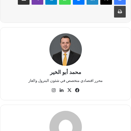
طباعة
محمد أبو الخير
محرر اقتصادي متخصص في شئون البترول والغاز
‫X
فيسبوك
لينكدإن
انستقرام