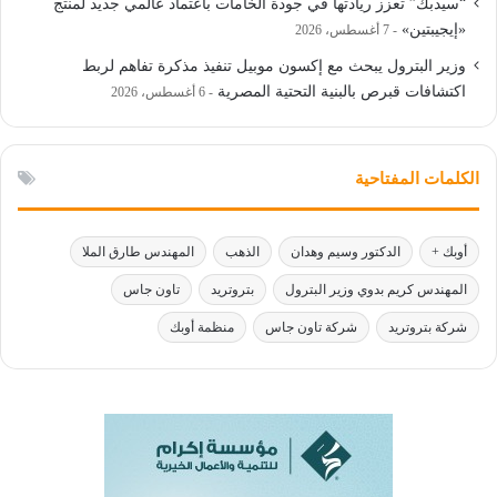
“سيدبك” تعزز ريادتها في جودة الخامات باعتماد عالمي جديد لمنتج
«إيجيبتين»
7 أغسطس، 2026
وزير البترول يبحث مع إكسون موبيل تنفيذ مذكرة تفاهم لربط
اكتشافات قبرص بالبنية التحتية المصرية
6 أغسطس، 2026
الكلمات المفتاحية
أوبك +
الدكتور وسيم وهدان
الذهب
المهندس طارق الملا
المهندس كريم بدوي وزير البترول
بتروتريد
تاون جاس
شركة بتروتريد
شركة تاون جاس
منظمة أوبك