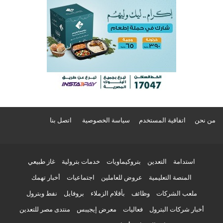
من نحن
اتفاقية المستخدم
سياسة الخصوصية
اتصل بنا
استدامة
التعدين
بتروكيماويات
خدمات بترولية
غاز طبيعي
المنصة التعليمية
عروض للعاملين
اجتماعيات
أخبار تهمك
ملعب الشركات
وظائف
بأقلام الزملاء
بروفايل
نفط وبترول
أخبار شركات البترول
فعاليات
معرض إيجيبس
منتدى مصر للتعدين