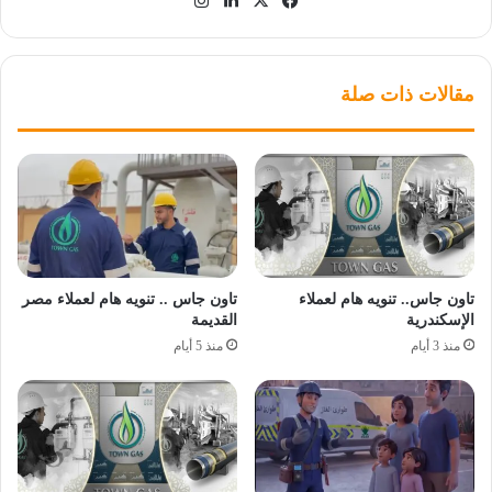
‫X
فيسبوك
لينكدإن
انستقرام
مقالات ذات صلة
تاون جاس.. تنويه هام لعملاء
تاون جاس .. تنويه هام لعملاء مصر
الإسكندرية
القديمة
منذ 3 أيام
منذ 5 أيام