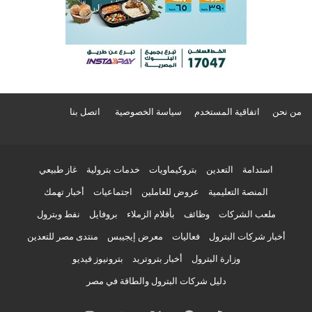
من نحن
اتفاقية المستخدم
سياسة الخصوصية
اتصل بنا
استدامة
التعدين
بتروكيماويات
خدمات بترولية
غاز طبيعي
المنصة التعليمية
عروض للعاملين
اجتماعيات
أخبار تهمك
ملعب الشركات
وظائف
بأقلام الزملاء
بروفايل
نفط وبترول
أخبار شركات البترول
فعاليات
معرض إيجيبس
منتدى مصر للتعدين
وزارة البترول
أخبار بتروتريد
بترونيوز فيديو
دليل شركات البترول والطاقة في مصر