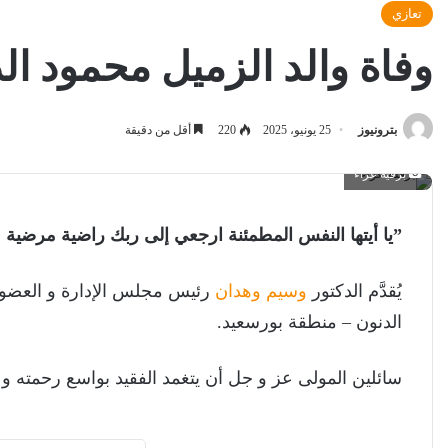
تعازي
وفاة والد الزميل محمود ا
بترونيوز
25 يونيو، 2025
220
أقل من دقيقة
برقية عزاء
”يا أيتها النفس المطمئنة ارجعي إلى ربك راضية مرضية
يُقدَّم الدكتور
وسيم وهدان
رئيس مجلس الإدارة و العضو ا
الدنون – منطقة بورسعيد.
سائلين المولى عز و جل أن يتغمد الفقيد بواسع رحمته و ي