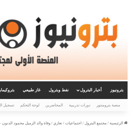
بترونيوز
أخبار البترول
نفط وبترول
غاز طبيعي
بتروكيما
منصة بترومنتور
دورات تدريبية
المحاضرين
لوحة التحكم
تسجيل ال
الرئيسية
/
مجتمع البترول
/
اجتماعيات
/
تعازي
/
وفاة والد الزميل محمود الدنون 