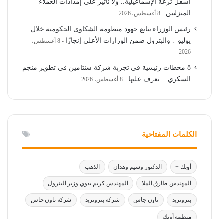
أسفل ترعة الإسماعيلية.. ولا تأثير على إمدادات العملاء
المنزليين
8 أغسطس، 2026
رئيس الوزراء يتابع جهود منظومة الشكاوى الحكومية خلال
يوليو .. والبترول ضمن الوزارات الأعلى إنجازًا
8 أغسطس،
2026
8 محطات رئيسية في تجربة شركة سنتامين في تطوير منجم
السكري .. تعرف عليها
8 أغسطس، 2026
الكلمات المفتاحية
أوبك +
الدكتور وسيم وهدان
الذهب
المهندس طارق الملا
المهندس كريم بدوي وزير البترول
بتروتريد
تاون جاس
شركة بتروتريد
شركة تاون جاس
منظمة أوبك