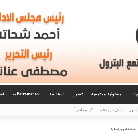
ويات
مسئولية مجتمعية
تعدين
استدامة
Petromentor
فعا
دخول
دليل بترومنتور
كن محاضراً
– منطقة بورسعيد