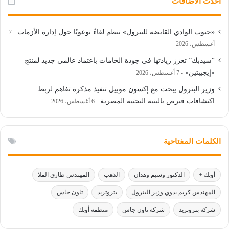
أحدث الأضافات
«جنوب الوادي القابضة للبترول» تنظم لقاءً توعويًا حول إدارة الأزمات
7
أغسطس، 2026
“سيدبك” تعزز ريادتها في جودة الخامات باعتماد عالمي جديد لمنتج
«إيجيبتين»
7 أغسطس، 2026
وزير البترول يبحث مع إكسون موبيل تنفيذ مذكرة تفاهم لربط
اكتشافات قبرص بالبنية التحتية المصرية
6 أغسطس، 2026
الكلمات المفتاحية
أوبك +
الدكتور وسيم وهدان
الذهب
المهندس طارق الملا
المهندس كريم بدوي وزير البترول
بتروتريد
تاون جاس
شركة بتروتريد
شركة تاون جاس
منظمة أوبك