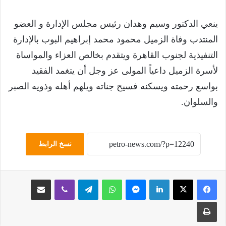
ينعي الدكتور وسيم وهدان رئيس مجلس الإدارة و العضو
المنتدب وفاة الزميل محمود محمد إبراهيم البوب بالإدارة
التنفيذية لجنوب القاهرة ويتقدم بخالص العزاء والمواساة
لأسرة الزميل داعياً المولى عز وجل أن يتغمد الفقيد
بواسع رحمته ويسكنه فسيح جناته ويلهم أهله وذويه الصبر
والسلوان.
نسخ الرابط
لينكدإن
ماسنجر
واتساب
تيلقرام
ڤايبر
مشاركة عبر البريد
طباعة