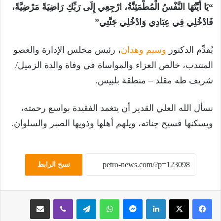
“يَا أَيَّتُهَا النَّفْسُ الْمُطْمَئِنَّةُ، ارْجِعِي إِلَى رَبِّكِ رَاضِيَةً مَرْضِيَّةً،
فَادْخُلِي فِي عِبَادِي وَادْخُلِي جَنَّتِي”
يُقدِّم الدكتور
وسيم وهدان
، رئيس مجلس الإدارة والعضو
المنتدب، خالص العزاء والمواساة في وفاة والدة الزميل/
شريف طه مقلد – منطقة بلبيس.
نسأل الله العلي القدير أن يتغمد الفقيدة بواسع رحمته،
ويسكنها فسيح جناته، ويلهم أهلها وذويها الصبر والسلوان.
نسخ الرابط
لينكدإن
ماسنجر
واتساب
تيلقرام
ڤايبر
مشاركة عبر البريد
طباعة