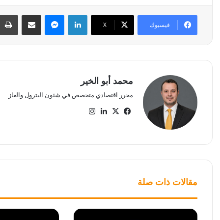
لينكدإن
ماسنجر
مشاركة عبر البريد
فيسبوك
‫X
محمد أبو الخير
محرر اقتصادي متخصص في شئون البترول والغاز
‫X
فيسبوك
لينكدإن
انستقرام
مقالات ذات صلة