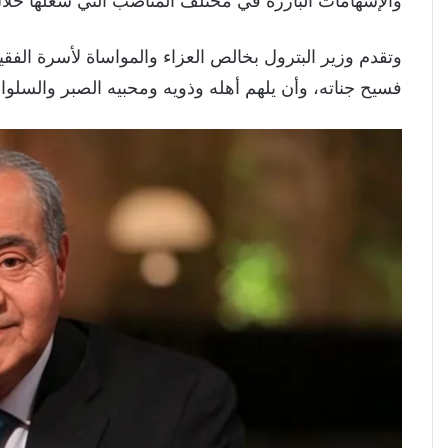
والإسهامات البارزة في مختلف المناصب التي شغلها خلال 
وتقدم وزير البترول بخالص العزاء والمواساة لأسرة الفقي
فسيح جناته، وأن يلهم أهله وذويه ومحبيه الصبر والسلوا