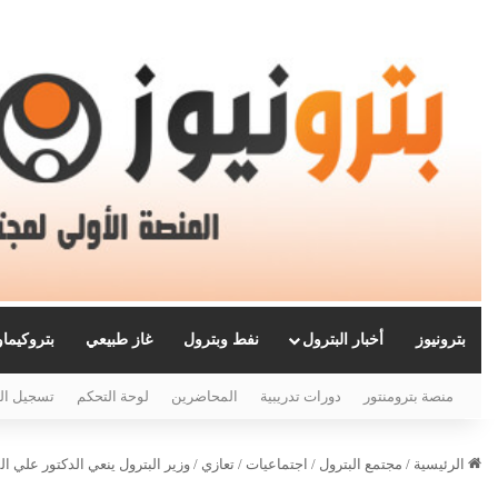
بترونيوز
أخبار البترول
نفط وبترول
غاز طبيعي
بتروكيما
منصة بترومنتور
دورات تدريبية
المحاضرين
لوحة التحكم
تسجيل ال
الرئيسية
/
مجتمع البترول
/
اجتماعيات
/
تعازي
/
وزير البترول ينعي الدكتور علي 