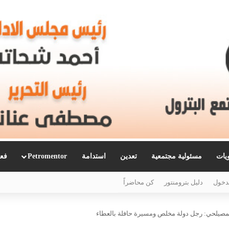
ويات
مسئولية مجتمعية
تعدين
استدامة
Petromentor
فعا
دخول
دليل بترومنتور
كن محاضراً
المصيلحي: رجل دولة مخلص ومسيرة حافلة بالعطاء