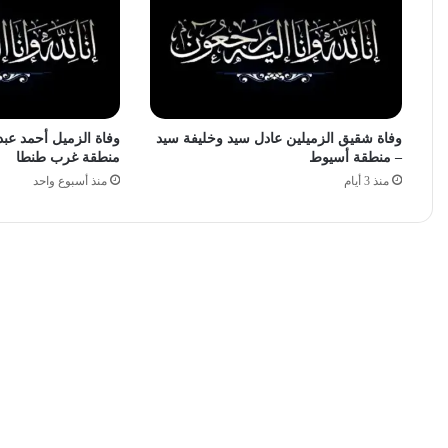
وفاة شقيق الزميلين عادل سيد وخليفة سيد
وفاة الزميل أحمد عبد
– منطقة أسيوط
منطقة غرب طنطا
منذ 3 أيام
منذ أسبوع واحد