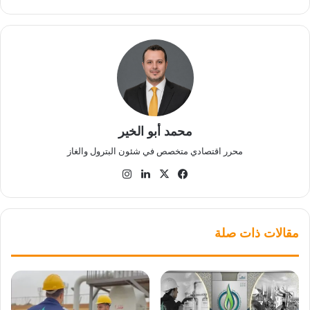
محمد أبو الخير
محرر اقتصادي متخصص في شئون البترول والغاز
‫X
فيسبوك
لينكدإن
انستقرام
مقالات ذات صلة