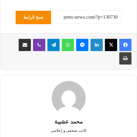
نسخ الرابط
لينكدإن
ماسنجر
واتساب
تيلقرام
ڤايبر
مشاركة عبر البريد
طباعة
محمد عشيبة
كاتب صحفى و إعلامى