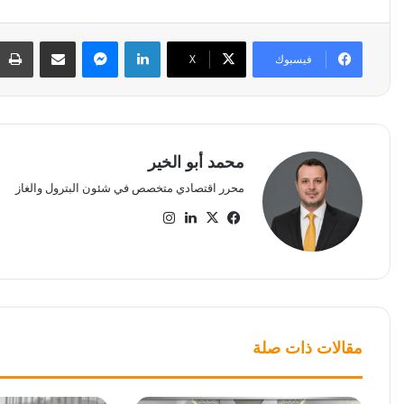
لينكدإن
ماسنجر
مشاركة عبر البريد
فيسبوك
‫X
محمد أبو الخير
محرر اقتصادي متخصص في شئون البترول والغاز
‫X
فيسبوك
لينكدإن
انستقرام
مقالات ذات صلة