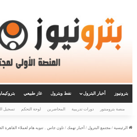
بترونيوز
أخبار البترول
نفط وبترول
غاز طبيعي
بتروكيما
منصة بترومنتور
دورات تدريبية
المحاضرين
لوحة التحكم
تسجيل ال
الرئيسية
/
مجتمع البترول
/
أخبار تهمك
/
تاون جاس .. تنويه هام لعملاء القاهرة ال