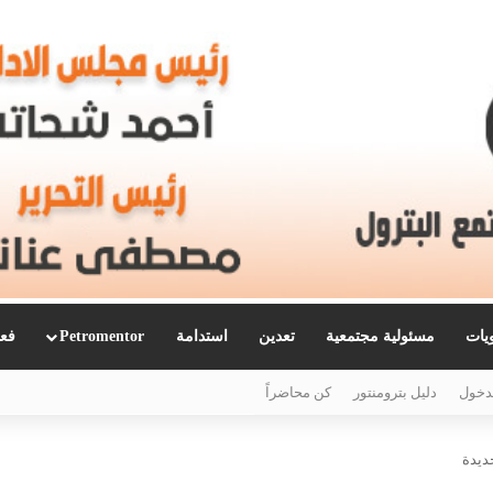
ويات
مسئولية مجتمعية
تعدين
استدامة
Petromentor
فعا
دخول
دليل بترومنتور
كن محاضراً
جديدة