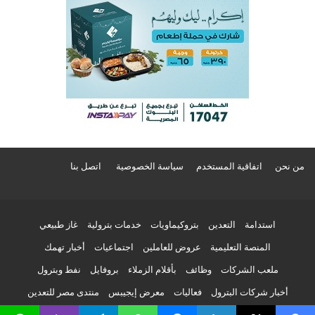
من نحن
اتفاقية المستخدم
سياسة الخصوصية
اتصل بنا
استدامة
التعدين
بتروكيماويات
خدمات بترولية
غاز طبيعي
المنصة التعليمية
عروض للعاملين
اجتماعيات
أخبار تهمك
ملعب الشركات
وظائف
بأقلام الزملاء
بروفايل
نفط وبترول
أخبار شركات البترول
فعاليات
معرض إيجيبس
منتدى مصر للتعدين
وزارة البترول
أخبار بتروتريد
بترونيوز فيديو