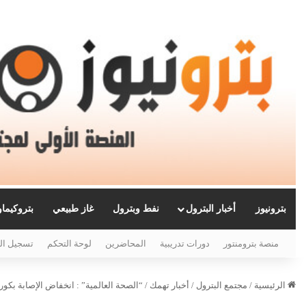
بترونيوز
أخبار البترول
نفط وبترول
غاز طبيعي
بتروكيما
منصة بترومنتور
دورات تدريبية
المحاضرين
لوحة التحكم
تسجيل ال
الرئيسية
/
مجتمع البترول
/
أخبار تهمك
/
“الصحة العالمية” : انخفاض الإصابة بكورونا عالمياً ١٥% و الفيرو