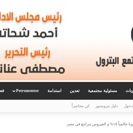
ويات
مسئولية مجتمعية
تعدين
استدامة
Petromentor
فعا
دخول
دليل بترومنتور
كن محاضراً
س يتراجع في مصر