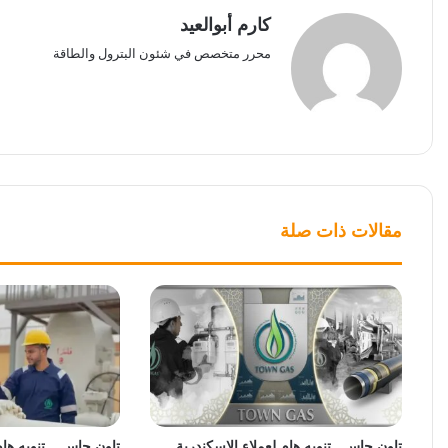
كارم أبوالعيد
محرر متخصص في شئون البترول والطاقة
مقالات ذات صلة
تاون جاس.. تنويه هام لعملاء الإسكندرية
تاون جاس .. تنويه ها