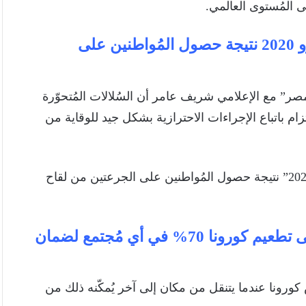
“الخولي” : حضور الجماهير في مُباريات يورو 2020 نتيجة حصول المُواطنين على
صر” مع الإعلامي شريف عامر أن السُلالات المُتحوّرة
زام باتباع الإجراءات الاحترازية بشكل جيد للوقاية من
مُشيراً أيضاً إلى أن حضور الجماهير في مُباريات “يورو 2020” نتيجة حصول المُواطنين على الجرعتين من لقاح
“الخولي” : لابد أن تكون نسبة الحاصلين على تطعيم كورونا 70% في أي مُجتمع لضمان
كورونا عندما يتنقل من مكان إلى آخر يُمكّنه ذلك من