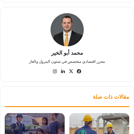
محمد أبو الخير
محرر اقتصادي متخصص في شئون البترول والغاز
‫X
فيسبوك
لينكدإن
انستقرام
مقالات ذات صلة