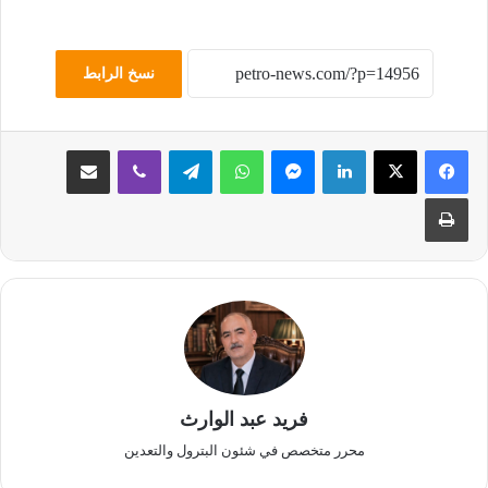
نسخ الرابط
لينكدإن
ماسنجر
واتساب
تيلقرام
ڤايبر
مشاركة عبر البريد
طباعة
فريد عبد الوارث
محرر متخصص في شئون البترول والتعدين