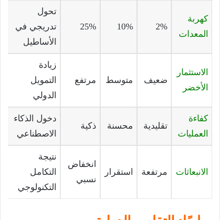
تحول
كهربة
2%
10%
25%
تدريجي في
المعدات
الأساطيل
زيادة
الاستثمار
ضعيف
متوسط
مرتفع
التمويل
الأخضر
الدولي
كفاءة
دخول الذكاء
تقليدية
محسنة
ذكية
العمليات
الاصطناعي
نتيجة
انخفاض
الانبعاثات
مرتفعة
استقرار
التكامل
نسبي
التكنولوجي