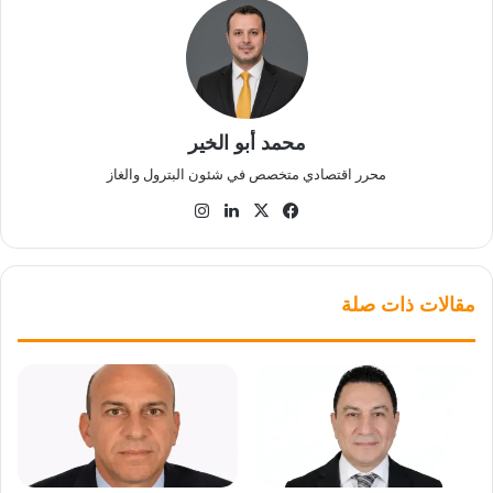
محمد أبو الخير
محرر اقتصادي متخصص في شئون البترول والغاز
‫X
فيسبوك
لينكدإن
انستقرام
مقالات ذات صلة