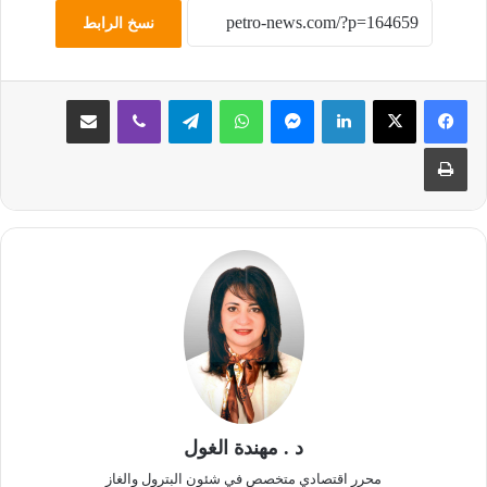
نسخ الرابط
لينكدإن
ماسنجر
واتساب
تيلقرام
ڤايبر
مشاركة عبر البريد
طباعة
د . مهندة الغول
محرر اقتصادي متخصص في شئون البترول والغاز