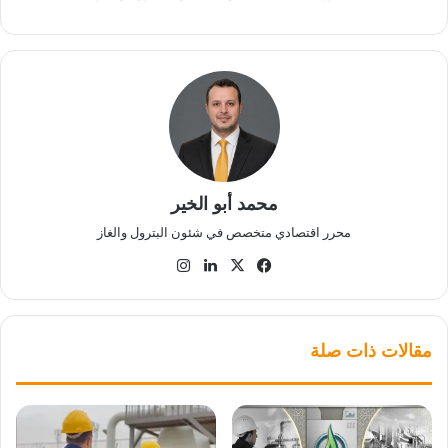
محمد أبو الخير
محرر اقتصادي متخصص في شئون البترول والغاز
‫X
فيسبوك
لينكدإن
انستقرام
مقالات ذات صلة