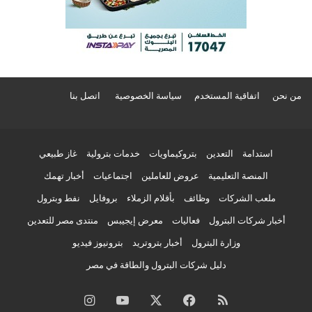
من نحن
اتفاقية المستخدم
سياسة الخصوصية
اتصل بنا
استدامة
التعدين
بتروكيماويات
خدمات بترولية
غاز طبيعي
المنصة التعليمية
عروض للعاملين
اجتماعيات
أخبار تهمك
ملعب الشركات
وظائف
بأقلام الزملاء
بروفايل
نفط وبترول
أخبار شركات البترول
فعاليات
معرض إيجيبس
منتدى مصر للتعدين
وزارة البترول
أخبار بتروتريد
بترونيوز فيديو
دليل شركات البترول والطاقة في مصر
ملخص
فيسبوك
‫X
‫YouTube
انستقرام