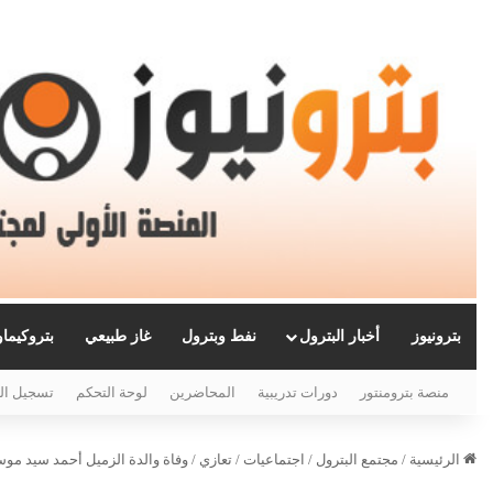
بترونيوز
أخبار البترول
نفط وبترول
غاز طبيعي
بتروكيما
منصة بترومنتور
دورات تدريبية
المحاضرين
لوحة التحكم
تسجيل ال
الرئيسية
/
مجتمع البترول
/
اجتماعيات
/
تعازي
/
وفاة والدة الزميل أحمد سيد موس