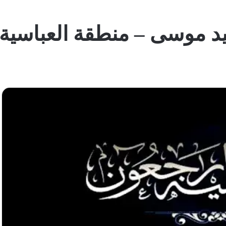
يد موسى – منطقة العباسية