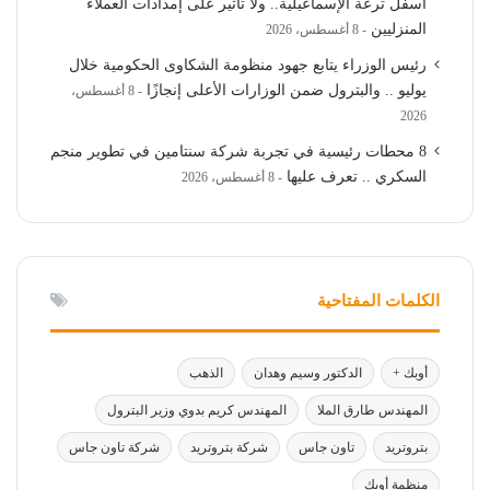
أسفل ترعة الإسماعيلية.. ولا تأثير على إمدادات العملاء
المنزليين
8 أغسطس، 2026
رئيس الوزراء يتابع جهود منظومة الشكاوى الحكومية خلال
يوليو .. والبترول ضمن الوزارات الأعلى إنجازًا
8 أغسطس،
2026
8 محطات رئيسية في تجربة شركة سنتامين في تطوير منجم
السكري .. تعرف عليها
8 أغسطس، 2026
الكلمات المفتاحية
أوبك +
الدكتور وسيم وهدان
الذهب
المهندس طارق الملا
المهندس كريم بدوي وزير البترول
بتروتريد
تاون جاس
شركة بتروتريد
شركة تاون جاس
منظمة أوبك