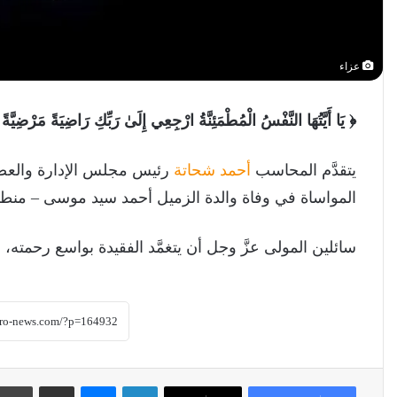
عزاء
﴿ يَا أَيَّتُهَا النَّفْسُ الْمُطْمَئِنَّةُ ارْجِعِي إِلَىٰ رَبِّكِ رَاضِيَةً مَرْض
يتقدَّم المحاسب
أحمد شحاتة
رئيس مجلس الإدارة والعض
المواساة في وفاة والدة الزميل أحمد سيد موسى – منطقة
سائلين المولى عزَّ وجل أن يتغمَّد الفقيدة بواسع رحمته، 
لينكدإن
ماسنجر
مشاركة عبر البريد