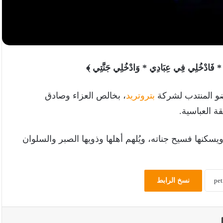
ِيَّةً * فَادْخُلِي فِي عِبَادِي * وَادْخُلِي جَنَّتِي ﴾
و المنتدب لشركة
بتروتريد
، بخالص العزاء وصادق
 العباسية.
ويسكنها فسيح جناته، ويُلهم أهلها وذويها الصبر والسلوان
نسخ الرابط
طباعة