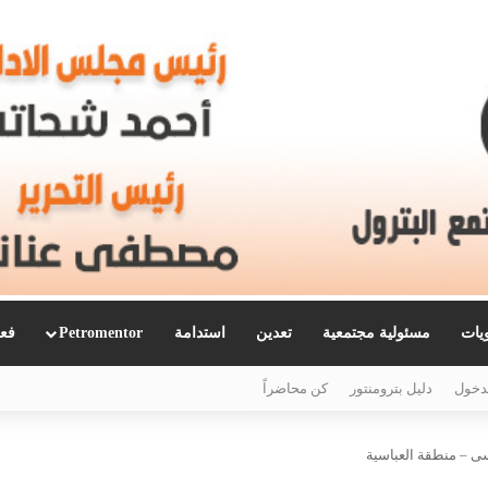
ويات
مسئولية مجتمعية
تعدين
استدامة
Petromentor
فعا
دخول
دليل بترومنتور
كن محاضراً
ى – منطقة العباسية