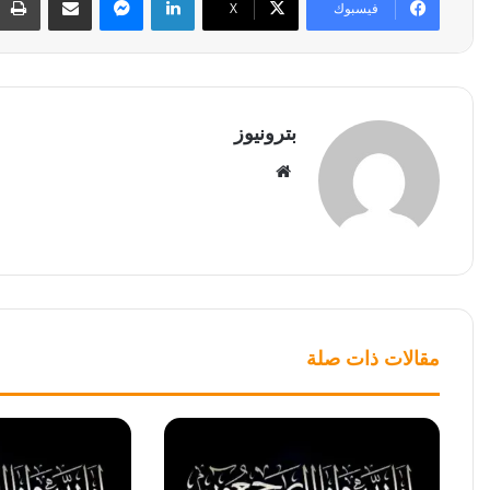
فيسبوك
‫X
بترونيوز
موقع
الويب
مقالات ذات صلة