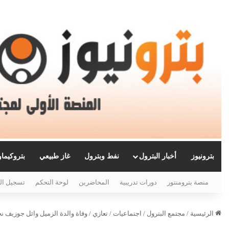
بترونيوز
أخبار البترول
نفط وبترول
غاز طبيعي
بتروكيما
منصة بترومنتور
دورات تدريبية
المحاضرين
لوحة التحكم
تسجيل ال
الرئيسية
/
مجتمع البترول
/
اجتماعيات
/
تعازي
/
وفاة والدة الزميل وائل جوزيف ن