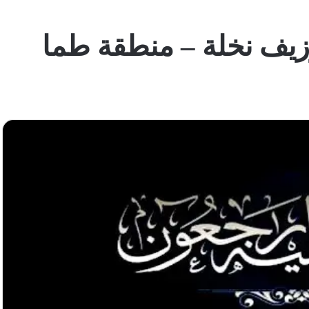
وزيف نخلة – منطقة طما