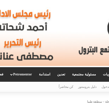
ويات
مسئولية مجتمعية
تعدين
استدامة
Petromentor
فعا
دخول
دليل بترومنتور
كن محاضراً
خلة – منطقة طما