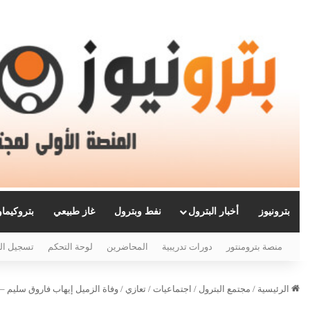
بترونيوز
أخبار البترول
نفط وبترول
غاز طبيعي
بتروكيما
منصة بترومنتور
دورات تدريبية
المحاضرين
لوحة التحكم
تسجيل ال
الرئيسية
/
مجتمع البترول
/
اجتماعيات
/
تعازي
/
وفاة الزميل إيهاب فاروق سليم – 