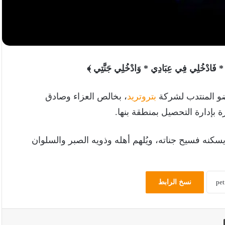
ِيَّةً * فَادْخُلِي فِي عِبَادِي * وَادْخُلِي جَنَّتِي ﴾
و المنتدب لشركة
بتروتريد
، بخالص العزاء وصادق
 بإدارة التحصيل بمنطقة بنها.
ويسكنه فسيح جناته، ويُلهم أهله وذويه الصبر والسلوان
نسخ الرابط
طباعة