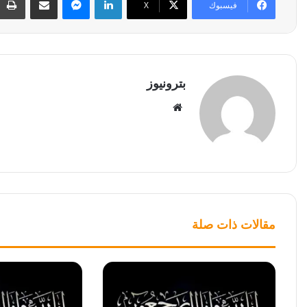
فيسبوك
‫X
بترونيوز
موقع
الويب
مقالات ذات صلة