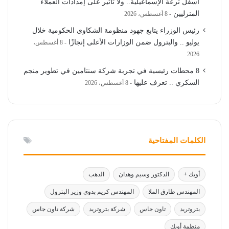
أسفل ترعة الإسماعيلية.. ولا تأثير على إمدادات العملاء
المنزليين
8 أغسطس، 2026
رئيس الوزراء يتابع جهود منظومة الشكاوى الحكومية خلال
يوليو .. والبترول ضمن الوزارات الأعلى إنجازًا
8 أغسطس،
2026
8 محطات رئيسية في تجربة شركة سنتامين في تطوير منجم
السكري .. تعرف عليها
8 أغسطس، 2026
الكلمات المفتاحية
أوبك +
الدكتور وسيم وهدان
الذهب
المهندس طارق الملا
المهندس كريم بدوي وزير البترول
بتروتريد
تاون جاس
شركة بتروتريد
شركة تاون جاس
منظمة أوبك