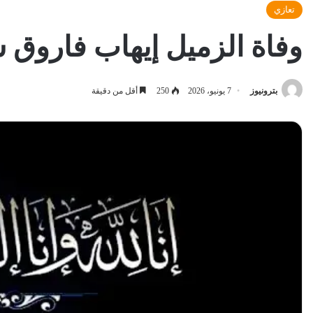
تعازي
وفاة الزميل إيهاب فاروق س
بترونيوز
7 يونيو، 2026
250
أقل من دقيقة