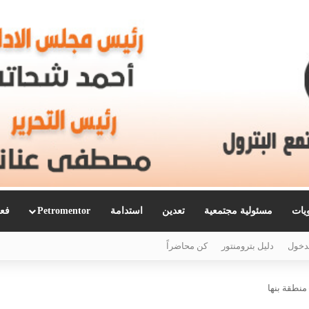
ويات
مسئولية مجتمعية
تعدين
استدامة
Petromentor
فعا
دخول
دليل بترومنتور
كن محاضراً
منطقة بنها