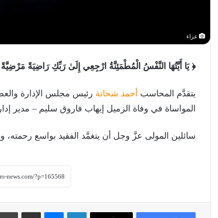
عزاء
﴿ يَا أَيَّتُهَا النَّفْسُ الْمُطْمَئِنَّةُ ارْجِعِي إِلَىٰ رَبِّكِ رَاضِيَةً مَرْض
يتقدَّم المحاسب
أحمد شحاتة
رئيس مجلس الإدارة والعض
المواساة في وفاة الزميل إيهاب فاروق سليم – مدير إدارة
سائلين المولى عزَّ وجل أن يتغمَّد الفقيد بواسع رحمته، 
لينكدإن
ماسنجر
مشاركة عبر البريد