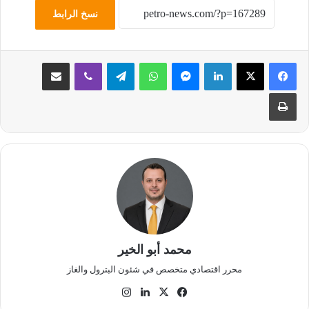
نسخ الرابط
لينكدإن
ماسنجر
واتساب
تيلقرام
ڤايبر
مشاركة عبر البريد
طباعة
محمد أبو الخير
محرر اقتصادي متخصص في شئون البترول والغاز
‫X
فيسبوك
لينكدإن
انستقرام