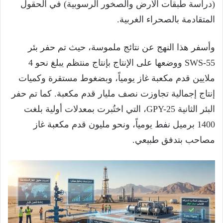
(دراسة طبقات الأرض والصخور الرسوبية) في الحقول
المتقادمة بالصحراء الغربية.
وأسفر هذا النهج عن نتائج ملموسة، حيث تم حفر بئر
SWS-55 ووضعها على الإنتاج بإنتاج منتظم يبلغ نحو 4
ملايين قدم مكعبة غاز يومياً، وبضغوط مستقرة وكميات
إنتاج إجمالية تجاوزت نصف مليار قدم مكعبة. كما تم حفر
البئر الثانية GPY-25، التي اختُبرت بمعدلات أولية بلغت
1400 برميل نفط يومياً، ونحو مليون قدم مكعبة غاز
مصاحب بتدفق طبيعي.