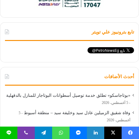
تابع بترونيوز علي تويتر
أحدث الأضافات
«بوتاجاسكو» تطلق خدمة توصيل أسطوانات البوتاجاز للمنازل بالدقهلية
5 أغسطس، 2026
وفاة شقيق الزميلين عادل سيد وخليفة سيد – منطقة أسيوط
5
أغسطس، 2026
قاعدة البيانات الجيولوجية التعدينية الرقمية في مصر.. 27 خامة معدنية
على خريطة التحول الرقمي
5 أغسطس، 2026
يسبوك
‫X
لينكدإن
ماسنجر
واتساب
تيلقرام
ڤايبر
لاين