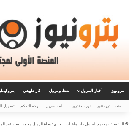
بترونيوز
أخبار البترول
نفط وبترول
غاز طبيعي
بتروكيما
منصة بترومنتور
دورات تدريبية
المحاضرين
لوحة التحكم
تسجيل ال
الرئيسية
/
مجتمع البترول
/
اجتماعيات
/
تعازي
/
وفاة الزميل محمد السيد عبد المج