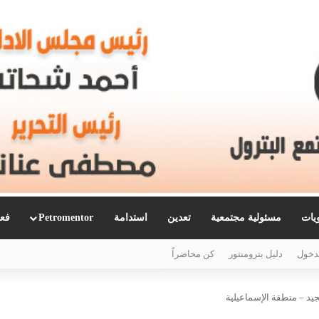
ويات
مسئولية مجتمعية
تعدين
استدامة
Petromentor
فعا
دخول
دليل بترومنتور
كن محاضراً
يد – منطقة الإسماعيلية