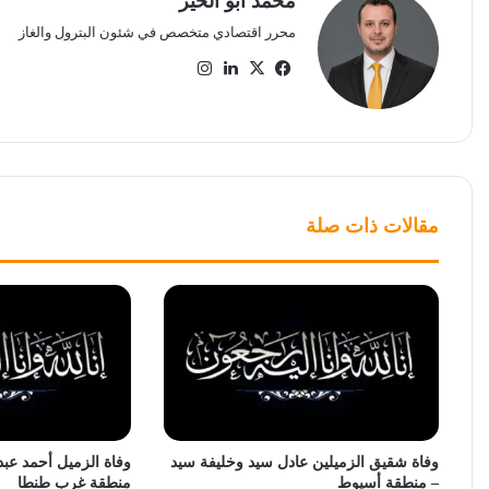
محمد أبو الخير
محرر اقتصادي متخصص في شئون البترول والغاز
‫X
فيسبوك
لينكدإن
انستقرام
مقالات ذات صلة
وفاة شقيق الزميلين عادل سيد وخليفة سيد
وفاة الزميل أحمد عبد
– منطقة أسيوط
منطقة غرب طنطا