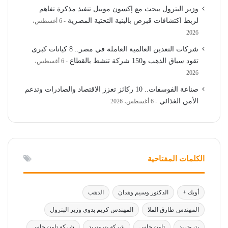
وزير البترول يبحث مع إكسون موبيل تنفيذ مذكرة تفاهم
لربط اكتشافات قبرص بالبنية التحتية المصرية
6 أغسطس،
2026
شركات التعدين العالمية العاملة في مصر.. 8 كيانات كبرى
تقود سباق الذهب و150 شركة تنشط بالقطاع
6 أغسطس،
2026
صناعة الفوسفات.. 10 ركائز تعزز الاقتصاد والصادرات وتدعم
الأمن الغذائي
6 أغسطس، 2026
الكلمات المفتاحية
أوبك +
الدكتور وسيم وهدان
الذهب
المهندس طارق الملا
المهندس كريم بدوي وزير البترول
بتروتريد
تاون جاس
شركة بتروتريد
شركة تاون جاس