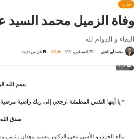
تعازي
وفاة الزميل محمد السيد عب
البقاء و الدوام لله
محمد أبو الخير
25 أغسطس، 2021
643
أقل من دقيقة
عزاء
بسم الله ال
” يا أيتها النفس المطمئنة ارجعي إلى ربك راضية مرضية
صدق الل
ببالغ الحزن و الأسى ينعي الدكتور وسيم وهدان رئيس م