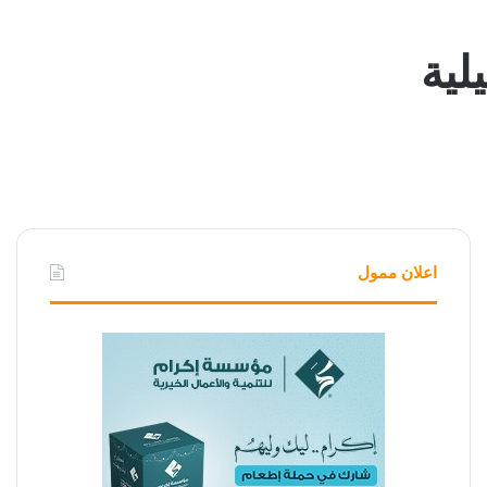
لية
اعلان ممول