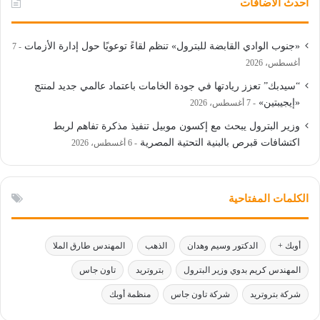
أحدث الأضافات
«جنوب الوادي القابضة للبترول» تنظم لقاءً توعويًا حول إدارة الأزمات
7
أغسطس، 2026
“سيدبك” تعزز ريادتها في جودة الخامات باعتماد عالمي جديد لمنتج
«إيجيبتين»
7 أغسطس، 2026
وزير البترول يبحث مع إكسون موبيل تنفيذ مذكرة تفاهم لربط
اكتشافات قبرص بالبنية التحتية المصرية
6 أغسطس، 2026
الكلمات المفتاحية
أوبك +
الدكتور وسيم وهدان
الذهب
المهندس طارق الملا
المهندس كريم بدوي وزير البترول
بتروتريد
تاون جاس
شركة بتروتريد
شركة تاون جاس
منظمة أوبك