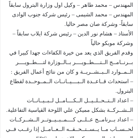
المهندس – محمد طاهر – وكيل اول وزارة البترول سابقاً
المهندس – محمد الشيمى – رئيس شركة جنوب الوادى
سابقاً- وشركة صان مصر حاليا.
الأستاذ – هشام نور الدين – رئيس شركة ايلاب سابقاً –
وشركة موبكو حالياً
وقدم الفريق الذي يعد من خيرة الكفاءات جهدا كبيرا في
بــرنــامــج الــتــــطــويــــر بــالــوزارة لتــــطــويــــر
الــمــوارد الــبــشــريــة و كان من نتائج أعمال الفريق :
– استحداث قــاعــدة الــبــــيــانــات الــمــوحــدة لقطاع
البترول.
– اعداد الــتــحــلــيــل الــكــــامــل لــبــيــانــات
الــشــركــة بشكل مميكن علي اللوحة القياسية التفاعلية.
– اعداد بــرنامــج عــلــى كــــمــبــيــوتــر الــشــركــات
لحــســاب مــا يــســتــحــقــه الــعــامــل إذا رغــب فــي