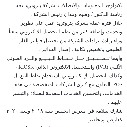
تكنولوجيا المعلومات والاتصالات بشركة بتروتريد تحت
رئاسة الدكتور / وسيم وهدان رئيس الشركة .
خلال فترة عمله بشركة بتروتريد عمل على تطوير
وتحديث وإضافة كثير من نظم التحصيل الالكتروني سعياً
وراء زيادة إيرادات الشركة من تحصيل فواتير الغاز
الطبيعي وتخفيض تكاليف إصدار الفواتير .
وأيضا تــطــبــيــق حــل نــقــاط الــبــيــع والــرد الصوتي
الآلــي (IVR) والــتحصيل الالكتروني الذاتي KIOSK ،
وكذلك التحصيل الإلـكـتـرونـي باستخدام نقاط البيع ال
POS بالتعاون مع كبري الشركات المتخصصة في هذه
الخدمات، ولتحسين الخدمات المقدمة للعملاء والتيسير
عليهم .
شارك سلامة في معرض ايجيبس سنة ٢٠١٨ وسنة ٢٠٢٠
كعارض ومحاضر.