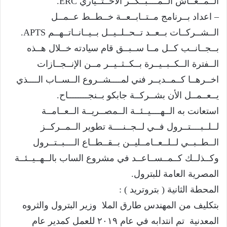
الــمــعــاش الــمــــبــكــر الاخــتــياري ERC.
– اعداد بــرنامج مــتــابــعــة خــطــط عــمــل
الــشــركــات بــعــد تــحــلــيــل بــيــانــاتــهــم APTS.
بــجــانــب كــل مــا ســبــق قام سيادته خــلال هــذه
الــفترة الــكــبــيــرة بــكــثــيــر مــن الإنــجــازات
اخــرهــا كــمــديــر فني لمــــشــروع الــســاب الــــذي
يــعــمــل الأن بشــركــة جابكو بــنجــــــــاح.
استعانت به الــهــــيــئــة الــمصــريــة الــعــامــة
لــلــبــــتــرول فــي لــجــنــــة تطوير الــمــركــز
الــطــبــي لــلــعــامــليــن بــقــطــاع الــــبــتــرول
وكــذلــك كــمــســاعــد في مشروع الساب بالــهــيــئــة
المصرية العامة للبترول.
المحطة الثانية ( بتروتريد ) :
بتكليف من المهندس طارق الملا وزير البترول والثروه
المعدنية تم انتدابه في عام ٢٠١٩ للعمل كمدير عام