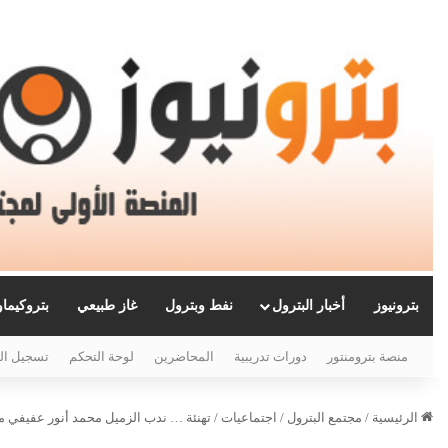
بترونيوز
أخبار البترول
نفط وبترول
غاز طبيعي
بتروكيما
منصة بترومنتور
دورات تدريبية
المحاضرين
لوحة التحكم
تسجيل ال
الرئيسية
/
مجتمع البترول
/
اجتماعيات
/
تهنئة … ندب الزميل محمد أنور عفيفي مدي