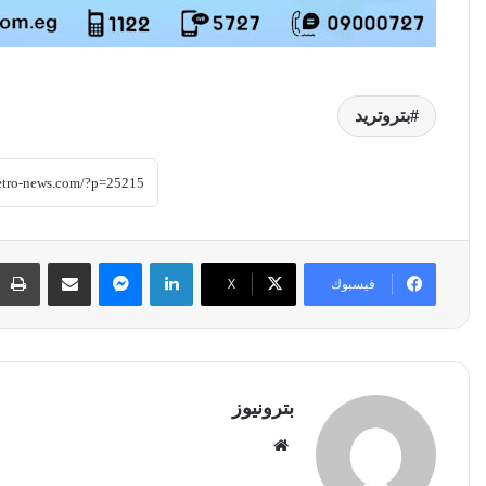
بتروتريد
لينكدإن
ماسنجر
مشاركة عبر البريد
فيسبوك
‫X
بترونيوز
موقع
الويب