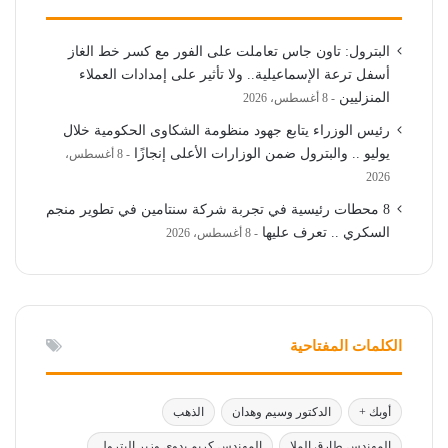
البترول: تاون جاس تعاملت على الفور مع كسر خط الغاز
أسفل ترعة الإسماعيلية.. ولا تأثير على إمدادات العملاء
المنزليين
8 أغسطس، 2026
رئيس الوزراء يتابع جهود منظومة الشكاوى الحكومية خلال
يوليو .. والبترول ضمن الوزارات الأعلى إنجازًا
8 أغسطس،
2026
8 محطات رئيسية في تجربة شركة سنتامين في تطوير منجم
السكري .. تعرف عليها
8 أغسطس، 2026
الكلمات المفتاحية
أوبك +
الدكتور وسيم وهدان
الذهب
المهندس طارق الملا
المهندس كريم بدوي وزير البترول