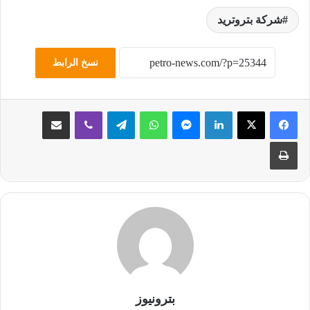
شركة بتروتريد
نسخ الرابط
لينكدإن
ماسنجر
واتساب
تيلقرام
ڤايبر
مشاركة عبر البريد
طباعة
بترونيوز