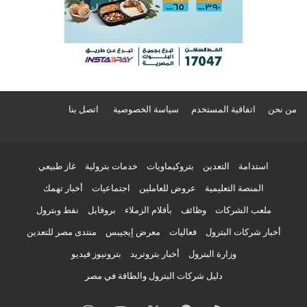
من نحن
اتفاقية المستخدم
سياسة الخصوصية
اتصل بنا
استدامة
التعدين
بتروكيماويات
خدمات بترولية
غاز طبيعي
المنصة التعليمية
عروض للعاملين
اجتماعيات
أخبار تهمك
ملعب الشركات
وظائف
بأقلام الزملاء
بروفايل
نفط وبترول
أخبار شركات البترول
فعاليات
معرض إيجيبس
منتدى مصر للتعدين
وزارة البترول
أخبار بتروتريد
بترونيوز فيديو
دليل شركات البترول والطاقة في مصر