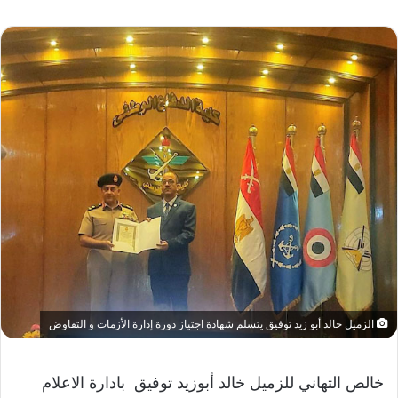
الزميل خالد أبو زيد توفيق يتسلم شهادة اجتياز دورة إدارة الأزمات و التفاوض
خالص التهاني للزميل خالد أبوزيد توفيق بادارة الاعلام