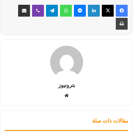
لينكدإن
ماسنجر
واتساب
تيلقرام
ڤايبر
مشاركة عبر البريد
طباعة
بترونيوز
موقع
الويب
مقالات ذات صلة