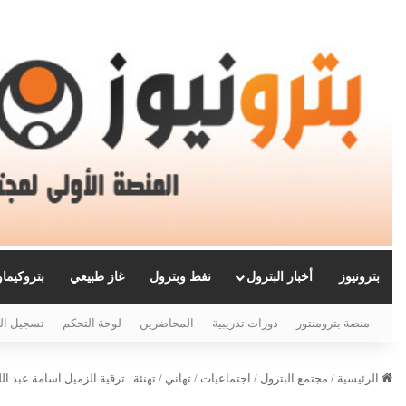
بترونيوز
أخبار البترول
نفط وبترول
غاز طبيعي
بتروكيما
منصة بترومنتور
دورات تدريبية
المحاضرين
لوحة التحكم
تسجيل ال
الرئيسية
/
مجتمع البترول
/
اجتماعيات
/
تهاني
/
تهنئة.. ترقية الزميل اسامة عبد ال