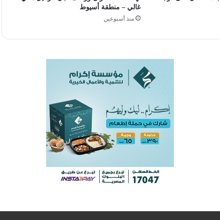
غالي – منطقة أسيوط
منذ أسبوعين