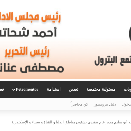
ويات
مسئولية مجتمعية
تعدين
استدامة
Petromentor
فعا
دخول
دليل بترومنتور
كن محاضراً
له أبو سليم مدير عام تنفيذي بشئون مناطق الدلتا و القناة و سيناء و الإسكندرية