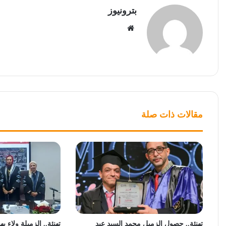
بترونيوز
موقع
الويب
مقالات ذات صلة
تهنئة.. حصول الزميل محمد السيد عبد
تهنئة.. الزميلة ولاء