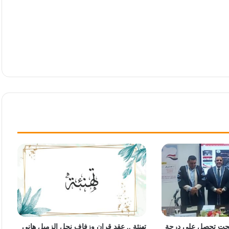
 بهجت تحصل على درجة
تهنئة .. عقد قران وزفاف نجل الزميل هاني