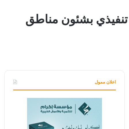
م تنفيذي بشئون مناطق
اعلان ممول