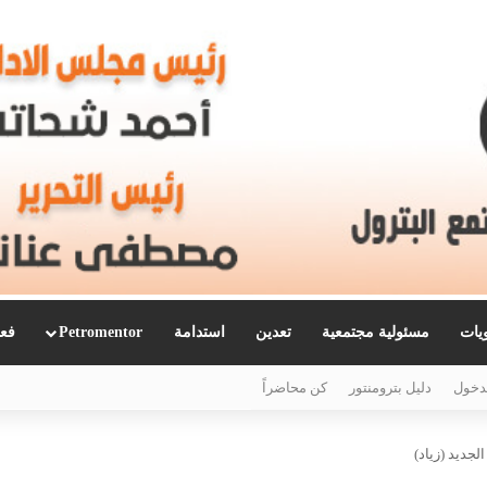
ويات
مسئولية مجتمعية
تعدين
استدامة
Petromentor
فعا
دخول
دليل بترومنتور
كن محاضراً
لجديد (زياد)