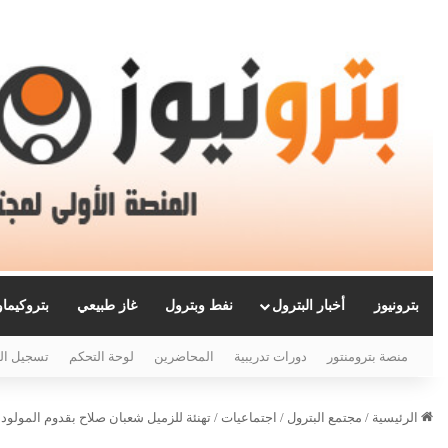
بترونيوز
أخبار البترول
نفط وبترول
غاز طبيعي
بتروكيما
منصة بترومنتور
دورات تدريبية
المحاضرين
لوحة التحكم
تسجيل ال
الرئيسية
/
مجتمع البترول
/
اجتماعيات
/
تهنئة للزميل شعبان صلاح بقدوم المولود ا