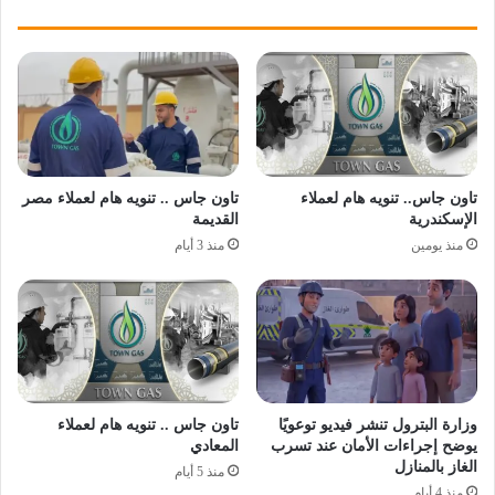
تاون جاس.. تنويه هام لعملاء
تاون جاس .. تنويه هام لعملاء مصر
الإسكندرية
القديمة
منذ يومين
منذ 3 أيام
وزارة البترول تنشر فيديو توعويًا
تاون جاس .. تنويه هام لعملاء
يوضح إجراءات الأمان عند تسرب
المعادي
الغاز بالمنازل
منذ 5 أيام
منذ 4 أيام