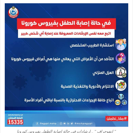
” إنفوجراف ” .. إرشادات في حالة إصابة الطفل بفيروس كورونا