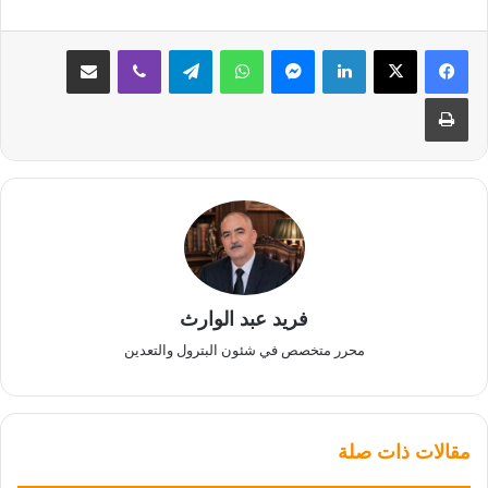
لينكدإن
ماسنجر
واتساب
تيلقرام
ڤايبر
مشاركة عبر البريد
طباعة
فريد عبد الوارث
محرر متخصص في شئون البترول والتعدين
مقالات ذات صلة