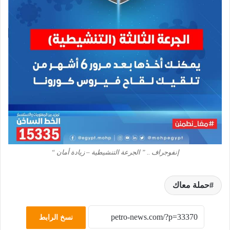
إنفوجراف .. ” الجرعة التنشيطية – زيادة أمان “
حملة معاك
نسخ الرابط