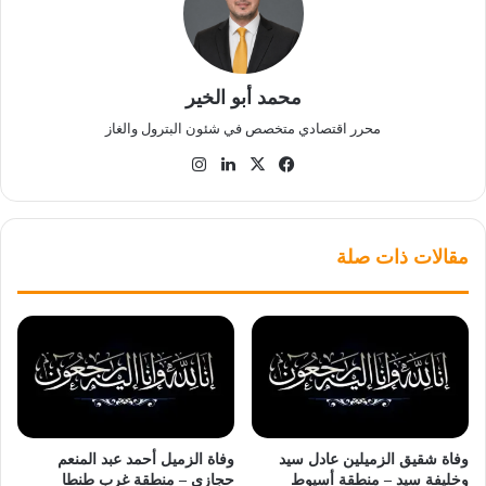
محمد أبو الخير
محرر اقتصادي متخصص في شئون البترول والغاز
‫X
فيسبوك
لينكدإن
انستقرام
مقالات ذات صلة
وفاة شقيق الزميلين عادل سيد
وفاة الزميل أحمد عبد المنعم
وخليفة سيد – منطقة أسيوط
حجازي – منطقة غرب طنطا