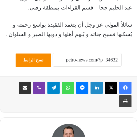
عبد الحليم جحا – قسم القراءات بمنطقة زفتى.
سائلاً المولى عز وجل أن يتغمد الفقيدة بواسع رحمته و
يُسكنها فسيح جناته و يُلهم أهلها و ذويها الصبر و السلوان .
نسخ الرابط
لينكدإن
ماسنجر
واتساب
تيلقرام
ڤايبر
مشاركة عبر البريد
طباعة