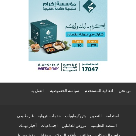
من نحن
اتفاقية المستخدم
سياسة الخصوصية
اتصل بنا
استدامة
التعدين
بتروكيماويات
خدمات بترولية
غاز طبيعي
المنصة التعليمية
عروض للعاملين
اجتماعيات
أخبار تهمك
ملعب الشركات
وظائف
بأقلام الزملاء
بروفايل
نفط وبترول