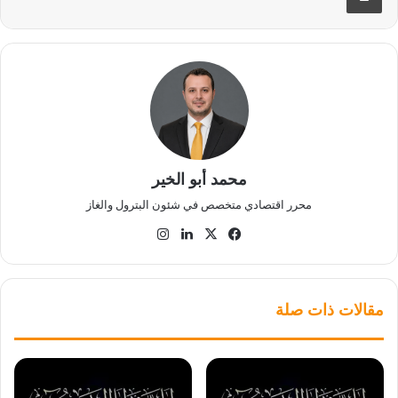
محمد أبو الخير
محرر اقتصادي متخصص في شئون البترول والغاز
‫X
فيسبوك
لينكدإن
انستقرام
مقالات ذات صلة