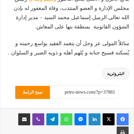
مجلس الإدارة و العضو المنتدب، وفاة المغفور له بإذن
الله تعالى الزميل إسماعيل محمد السيد – مدير إدارة
الشؤون القانونية بمنطقة بنها على المعاش.
سائلاً المولى عز وجل أن يتغمد الفقيد بواسع رحمته و
يُسكنه فسيح جناته و يُلهم أهله و ذويه الصبر و السلوان .
بتروتريد
نسخ الرابط
لينكدإن
ماسنجر
واتساب
تيلقرام
ڤايبر
مشاركة عبر البريد
طباعة