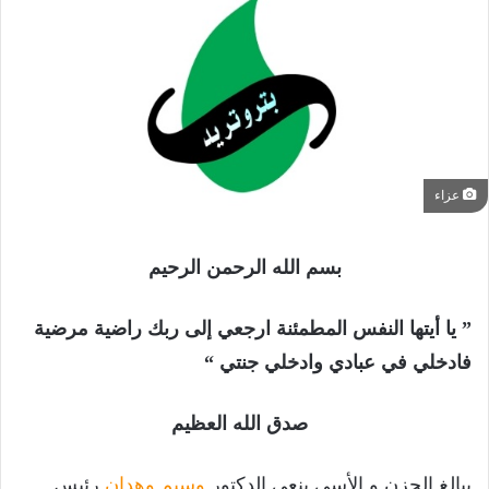
عزاء
بسم الله الرحمن الرحيم
” يا أيتها النفس المطمئنة ارجعي إلى ربك راضية مرضية
فادخلي في عبادي وادخلي جنتي “
صدق الله العظيم
ببالغ الحزن و الأسى ينعي الدكتور
وسيم وهدان
رئيس