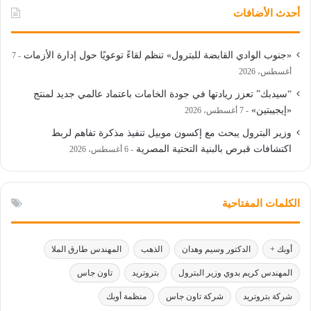
أحدث الأضافات
«جنوب الوادي القابضة للبترول» تنظم لقاءً توعويًا حول إدارة الأزمات
7
أغسطس، 2026
“سيدبك” تعزز ريادتها في جودة الخامات باعتماد عالمي جديد لمنتج
«إيجيبتين»
7 أغسطس، 2026
وزير البترول يبحث مع إكسون موبيل تنفيذ مذكرة تفاهم لربط
اكتشافات قبرص بالبنية التحتية المصرية
6 أغسطس، 2026
الكلمات المفتاحية
أوبك +
الدكتور وسيم وهدان
الذهب
المهندس طارق الملا
المهندس كريم بدوي وزير البترول
بتروتريد
تاون جاس
شركة بتروتريد
شركة تاون جاس
منظمة أوبك