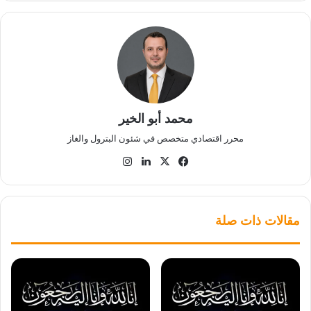
محمد أبو الخير
محرر اقتصادي متخصص في شئون البترول والغاز
‫X
فيسبوك
لينكدإن
انستقرام
مقالات ذات صلة