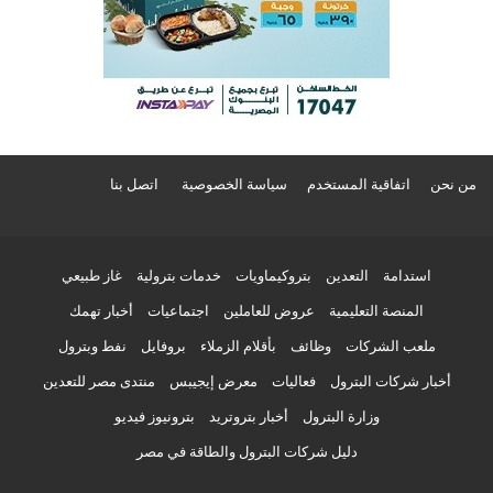
من نحن
اتفاقية المستخدم
سياسة الخصوصية
اتصل بنا
استدامة
التعدين
بتروكيماويات
خدمات بترولية
غاز طبيعي
المنصة التعليمية
عروض للعاملين
اجتماعيات
أخبار تهمك
ملعب الشركات
وظائف
بأقلام الزملاء
بروفايل
نفط وبترول
أخبار شركات البترول
فعاليات
معرض إيجيبس
منتدى مصر للتعدين
وزارة البترول
أخبار بتروتريد
بترونيوز فيديو
دليل شركات البترول والطاقة في مصر