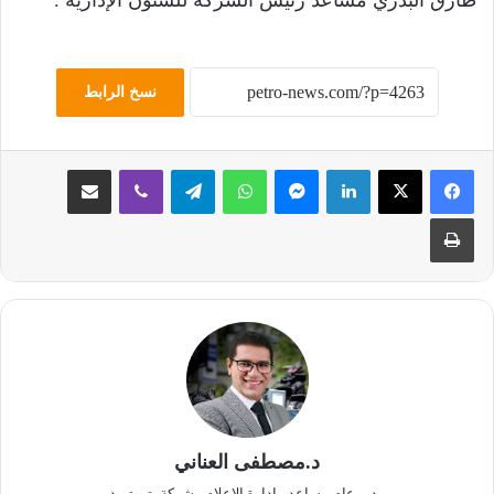
نسخ الرابط
لينكدإن
ماسنجر
واتساب
تيلقرام
ڤايبر
مشاركة عبر البريد
طباعة
د.مصطفى العناني
مدير عام مساعد ـ إدارة الإعلام ـ شركة بتروتريد