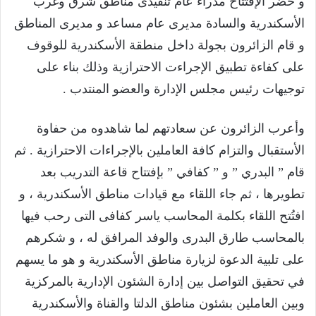
و حضر الإفتتاح مدراء عام تنفيذى مناطق شرق وغرب
الأسكندرية والسادة مديرى عام مساعد و مديرى المناطق
و قام الزائرون بجولة داخل منطقة الأسكندرية للوقوف
على كفاءة تطبيق الإجراءت الاحترازية وذلك بناء على
توجيهات رئيس مجلس الإدارة والعضو المنتدب .
وأعرب الزائرون عن سعادتهم لما شاهدوه من حفاوة
الأستقبال والتزام كافة العاملين بالإجراءات الاحترازية . ثم
قام ” البدري ” و ” كفافي ” بإفتتاح قاعة التدريب بعد
تطويرها ، ثم جاء اللقاء مع قيادات مناطق الأسكندرية ، و
افتُتح اللقاء بكلمة المحاسب ياسر كفافى التى رحب فيها
بالمحاسب طارق البدرى والوفد المرافق له ، و شكرهم
على تلبية الدعوة لزيارة مناطق الأسكندرية و هو ما يسهم
في تحقيق التواصل بين إدارة الشئون الإدارية بالمركزية
وبين العاملين بشئون مناطق الدلتا والقناة والأسكندرية