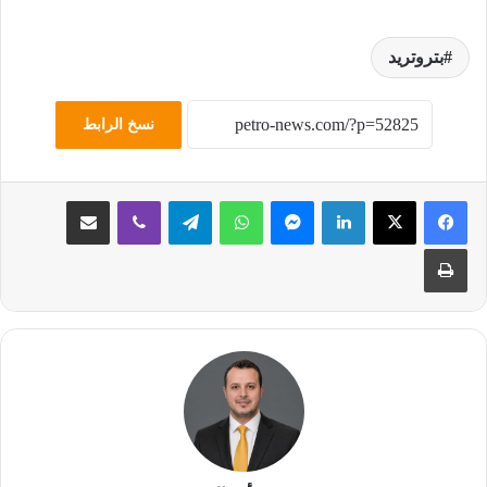
بتروتريد
نسخ الرابط
لينكدإن
ماسنجر
واتساب
تيلقرام
ڤايبر
مشاركة عبر البريد
طباعة