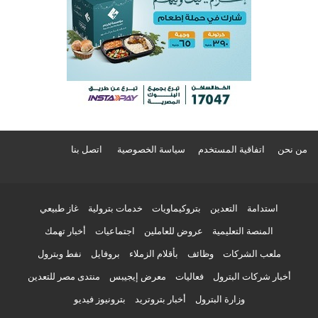
من نحن
اتفاقية المستخدم
سياسة الخصوصية
اتصل بنا
استدامة
التعدين
بتروكيماويات
خدمات بترولية
غاز طبيعي
المنصة التعليمية
عروض للعاملين
اجتماعيات
أخبار تهمك
ملعب الشركات
وظائف
بأقلام الزملاء
بروفايل
نفط وبترول
أخبار شركات البترول
فعاليات
معرض إيجيبس
منتدى مصر للتعدين
وزارة البترول
أخبار بتروتريد
بترونيوز فيديو