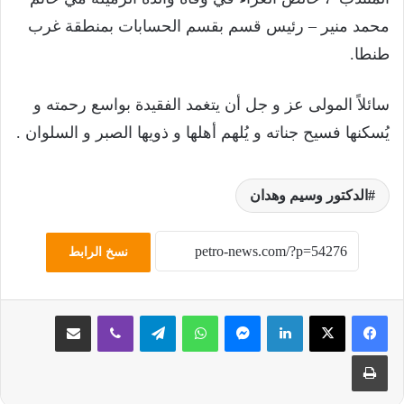
محمد منير – رئيس قسم بقسم الحسابات بمنطقة غرب
طنطا.
سائلاً المولى عز و جل أن يتغمد الفقيدة بواسع رحمته و
يُسكنها فسيح جناته و يُلهم أهلها و ذويها الصبر و السلوان .
الدكتور وسيم وهدان
نسخ الرابط
لينكدإن
ماسنجر
واتساب
تيلقرام
ڤايبر
مشاركة عبر البريد
طباعة