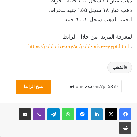
ذهب عيار ٢١ سجل ٧٦٣ جنيه للجرام.
ذهب عيار ١٨ سجل ٦٥٥ جنيه للجرام.
الجنيه الذهب سجل ٦١١٢ جنيه.
لمعرفة المزيد من خلال الرابط
https://goldprice.org/ar/gold-price-egypt.html
:
الذهب
نسخ الرابط
لينكدإن
ماسنجر
واتساب
تيلقرام
ڤايبر
مشاركة عبر البريد
طباعة