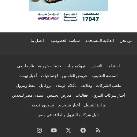
من نحن
اتفاقية المستخدم
سياسة الخصوصية
اتصل بنا
استدامة
التعدين
بتروكيماويات
خدمات بترولية
غاز طبيعي
المنصة التعليمية
عروض للعاملين
اجتماعيات
أخبار تهمك
ملعب الشركات
وظائف
بأقلام الزملاء
بروفايل
نفط وبترول
أخبار شركات البترول
فعاليات
معرض إيجيبس
منتدى مصر للتعدين
وزارة البترول
أخبار بتروتريد
بترونيوز فيديو
دليل شركات البترول والطاقة في مصر
ملخص
فيسبوك
‫X
‫YouTube
انستقرام