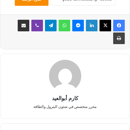
لينكدإن
ماسنجر
واتساب
تيلقرام
ڤايبر
مشاركة عبر البريد
طباعة
كارم أبوالعيد
محرر متخصص في شئون البترول والطاقة