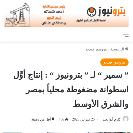
القائمة
الرئيسية
/
بترونيوز فيديو
بترونيوز فيديو
” سمير “ لـ ” بترونيوز “ : إنتاج أوَّل
اسطوانة مضغوطة محلياً بمصر
والشرق الأوسط
كارم أبوالعيد
25 فبراير، 2023
486
أقل من دقيقة