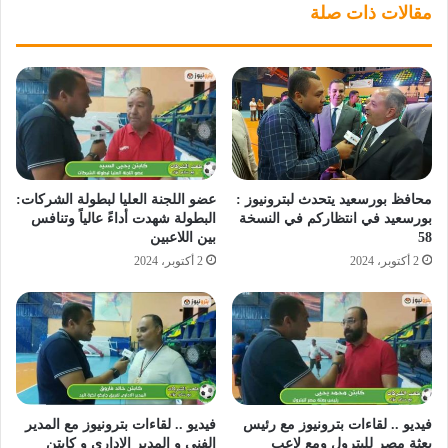
مقالات ذات صلة
محافظ بورسعيد يتحدث لبترونيوز :
عضو اللجنة العليا لبطولة الشركات:
بورسعيد في انتظاركم في النسخة
البطولة شهدت أداءً عالياً وتنافس
58
بين اللاعبين
2 أكتوبر، 2024
2 أكتوبر، 2024
فيديو .. لقاءات بترونيوز مع رئيس
فيديو .. لقاءات بترونيوز مع المدير
بعثة مصر للبترول ومع لاعب
الفني و المدير الإداري و كابتن