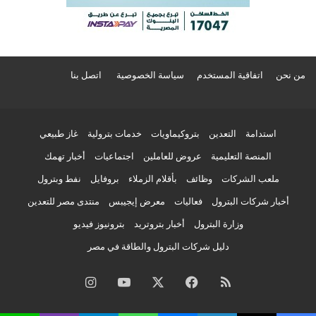
من نحن
اتفاقية المستخدم
سياسة الخصوصية
اتصل بنا
استدامة
التعدين
بتروكيماويات
خدمات بترولية
غاز طبيعي
المنصة التعليمية
عروض للعاملين
اجتماعيات
أخبار تهمك
ملعب الشركات
وظائف
بأقلام الزملاء
بروفايل
نفط وبترول
أخبار شركات البترول
فعاليات
معرض إيجيبس
منتدى مصر للتعدين
وزارة البترول
أخبار بتروتريد
بترونيوز فيديو
دليل شركات البترول والطاقة في مصر
ملخص
فيسبوك
‫X
‫YouTube
انستقرام
الموقع