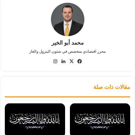
محمد أبو الخير
محرر اقتصادي متخصص في شئون البترول والغاز
‫X
فيسبوك
لينكدإن
انستقرام
مقالات ذات صلة