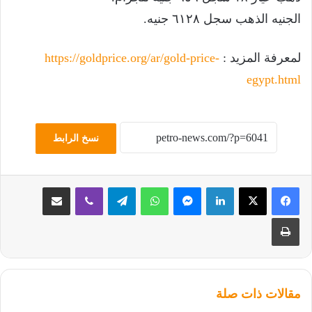
الجنيه الذهب سجل ٦١٢٨ جنيه.
لمعرفة المزيد :
https://goldprice.org/ar/gold-price-
egypt.html
نسخ الرابط
لينكدإن
ماسنجر
واتساب
تيلقرام
ڤايبر
مشاركة عبر البريد
طباعة
مقالات ذات صلة