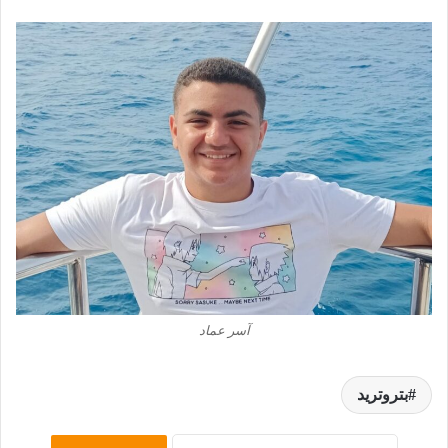
آسر عماد
بتروتريد