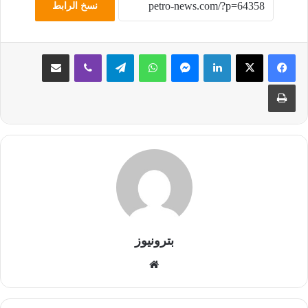
نسخ الرابط
لينكدإن
ماسنجر
واتساب
تيلقرام
ڤايبر
مشاركة عبر البريد
طباعة
بترونيوز
موقع
الويب