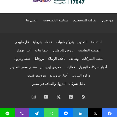
من نحن
اتفاقية المستخدم
سياسة الخصوصية
اتصل بنا
استدامة
التعدين
بتروكيماويات
خدمات بترولية
غاز طبيعي
المنصة التعليمية
عروض للعاملين
اجتماعيات
أخبار تهمك
ملعب الشركات
وظائف
بأقلام الزملاء
بروفايل
نفط وبترول
أخبار شركات البترول
فعاليات
معرض إيجيبس
منتدى مصر للتعدين
وزارة البترول
أخبار بتروتريد
بترونيوز فيديو
دليل شركات البترول والطاقة في مصر
ملخص
فيسبوك
‫X
‫YouTube
انستقرام
الموقع