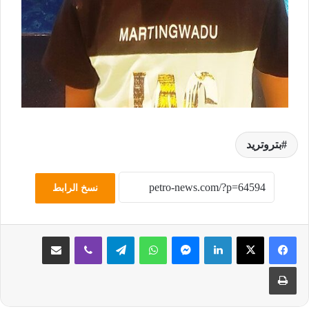
بتروتريد
نسخ الرابط
لينكدإن
ماسنجر
واتساب
تيلقرام
ڤايبر
مشاركة عبر البريد
طباعة