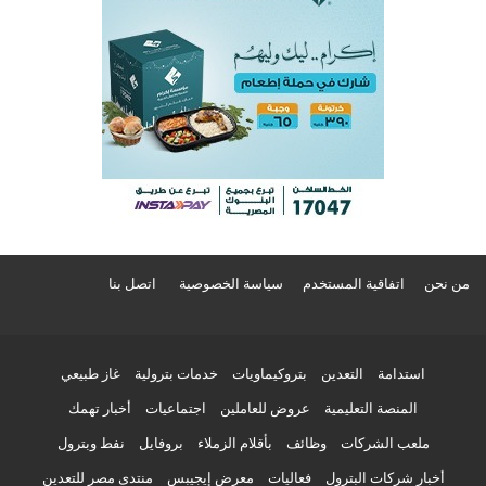
من نحن
اتفاقية المستخدم
سياسة الخصوصية
اتصل بنا
استدامة
التعدين
بتروكيماويات
خدمات بترولية
غاز طبيعي
المنصة التعليمية
عروض للعاملين
اجتماعيات
أخبار تهمك
ملعب الشركات
وظائف
بأقلام الزملاء
بروفايل
نفط وبترول
أخبار شركات البترول
فعاليات
معرض إيجيبس
منتدى مصر للتعدين