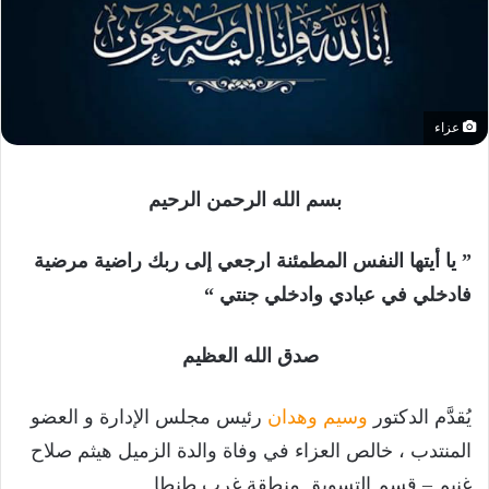
عزاء
بسم الله الرحمن الرحيم
” يا أيتها النفس المطمئنة ارجعي إلى ربك راضية مرضية
فادخلي في عبادي وادخلي جنتي “
صدق الله العظيم
يُقدَّم الدكتور
وسيم وهدان
رئيس مجلس الإدارة و العضو
المنتدب ، خالص العزاء في وفاة والدة الزميل هيثم صلاح
غنيم – قسم التسويق منطقة غرب طنطا.