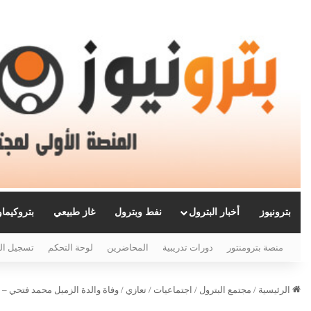
بترونيوز
أخبار البترول
نفط وبترول
غاز طبيعي
بتروكيما
منصة بترومنتور
دورات تدريبية
المحاضرين
لوحة التحكم
تسجيل ال
الرئيسية
/
مجتمع البترول
/
اجتماعيات
/
تعازي
/
وفاة والدة الزميل محمد فتحي –