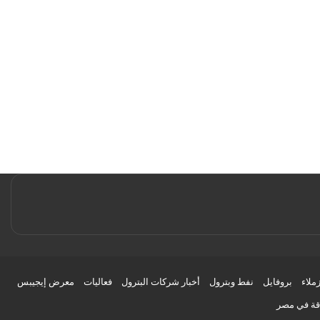
زملاء
بروفايل
نفط وبترول
أخبار شركات البترول
فعاليات
معرض إيجيبس
اقة في مصر