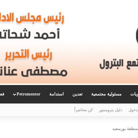
ويات
مسئولية مجتمعية
تعدين
استدامة
Petromentor
فعا
دخول
دليل بترومنتور
كن محاضراً
 منطقة بورسعيد