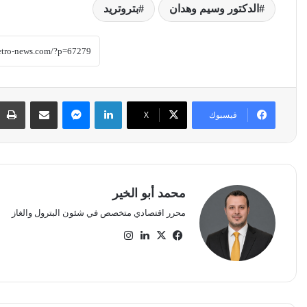
الدكتور وسيم وهدان
بتروتريد
لينكدإن
ماسنجر
مشاركة عبر البريد
فيسبوك
‫X
محمد أبو الخير
محرر اقتصادي متخصص في شئون البترول والغاز
‫X
فيسبوك
لينكدإن
انستقرام