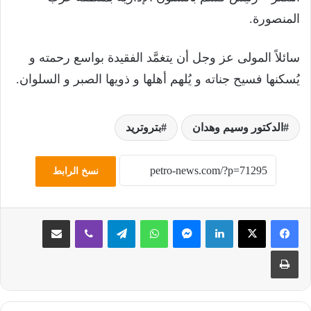
المنصورة.
سائلاً المولى عز وجل أن يتغمَّد الفقيدة بواسع رحمته و
يُسكنها فسيح جناته و يُلهم أهلها و ذويها الصبر و السلوان.
الدكتور وسيم وهدان
بتروتريد
نسخ الرابط
لينكدإن
ماسنجر
واتساب
تيلقرام
ڤايبر
مشاركة عبر البريد
طباعة