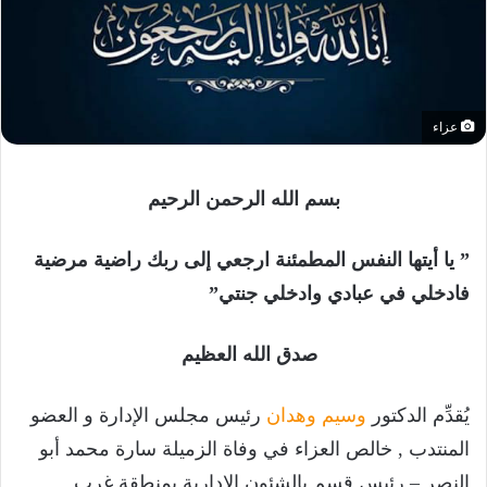
عزاء
بسم الله الرحمن الرحيم
” يا أيتها النفس المطمئنة ارجعي إلى ربك راضية مرضية
فادخلي في عبادي وادخلي جنتي”
صدق الله العظيم
يُقدِّم الدكتور
وسيم وهدان
رئيس مجلس الإدارة و العضو
المنتدب , خالص العزاء في وفاة الزميلة سارة محمد أبو
النصر – رئيس قسم بالشئون الإدارية بمنطقة غرب